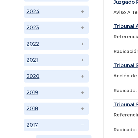
Juzgado P
2024
Aviso A T
Tribunal
2023
Referenci
2022
Radicació
2021
Tribunal 
Acción de
2020
Radicado:
2019
Tribunal S
2018
Referenci
2017
Radicado: