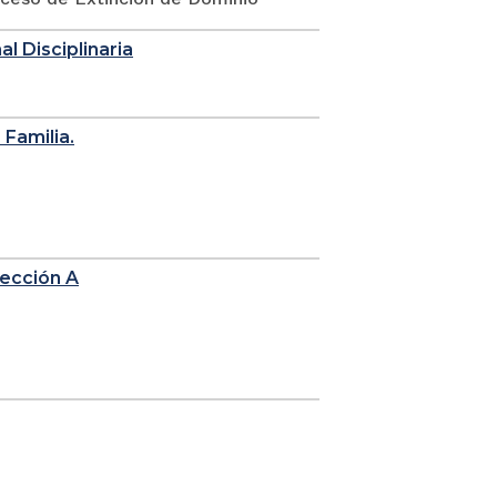
l Disciplinaria
 Familia.
sección A