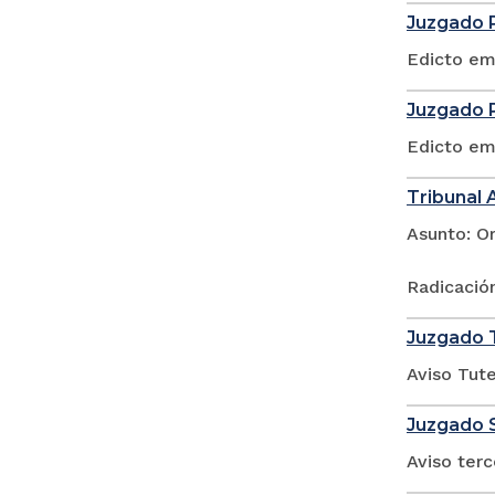
Juzgado P
Edicto em
Juzgado P
Edicto em
Tribunal 
Asunto: O
Radicació
Juzgado T
Aviso Tute
Juzgado S
Aviso ter