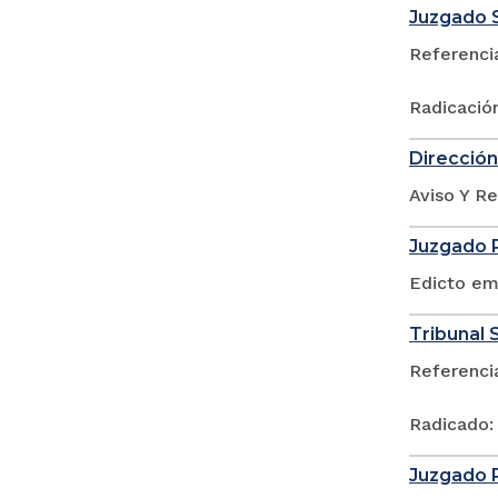
Juzgado S
Referenci
Radicació
Dirección
Aviso Y Re
Juzgado P
Edicto em
Tribunal S
Referenci
Radicado:
Juzgado P