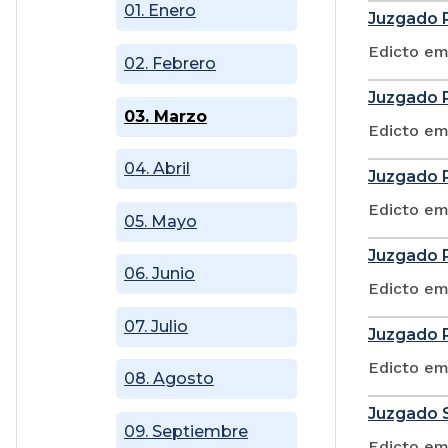
01. Enero
Juzgado P
Edicto em
02. Febrero
Juzgado P
03. Marzo
Edicto em
04. Abril
Juzgado P
Edicto em
05. Mayo
Juzgado P
06. Junio
Edicto em
07. Julio
Juzgado P
Edicto em
08. Agosto
Juzgado S
09. Septiembre
Edicto em