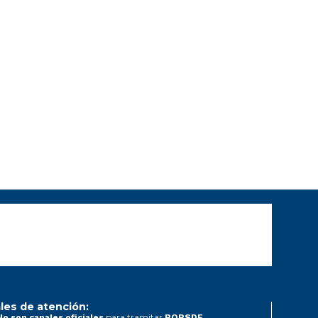
les de atención:
para tramitar
No son canales oficiales
PQRSDF