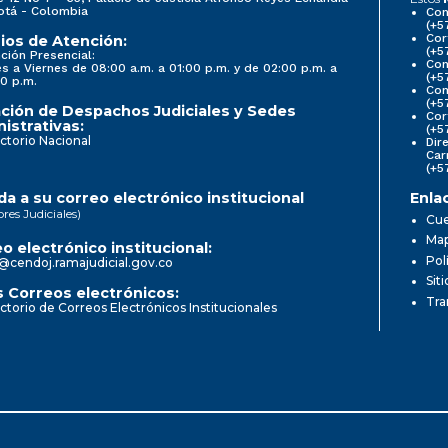
otá - Colombia
Con
(+5
Cor
ios de Atención:
(+5
ción Presencial:
Con
s a Viernes de 08:00 a.m. a 01:00 p.m. y de 02:00 p.m. a
(+5
0 p.m.
Com
(+5
ción de Despachos Judiciales y Sedes
Cor
istrativas:
(+5
ctorio Nacional
Dir
Car
(+5
a a su correo electrónico institucional
Enla
ores Judiciales)
Cue
Map
o electrónico institucional:
Pol
@cendoj.ramajudicial.gov.co
Sit
 Correos electrónicos:
Tra
ctorio de Correos Electrónicos Institucionales