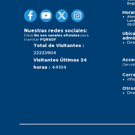
Bog
Horar
Aten
Lune
05:0
Nuestras redes sociales:
Ubica
Estos
para
No son canales oficiales
admin
tramitar
PQRSDF
Dire
Total de Visitantes :
22233904
Visitantes Últimas 24
Acced
(Servid
horas :
44104
Corre
info
Otros
Dire