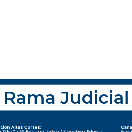
Rama Judicial
ción Altas Cortes:
Cana
e 12 No 7 - 65, Palacio de Justicia Alfonso Reyes Echandía
Estos