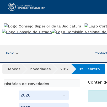
Rama Judicial
Inicio
Contác
Mocoa
novedades
2017
02. Febrero
Contenid
Histórico de Novedades
2026