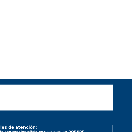
les de atención:
para tramitar
No son canales oficiales
PQRSDF