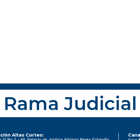
Rama Judicial
ción Altas Cortes:
Cana
e 12 No 7 - 65, Palacio de Justicia Alfonso Reyes Echandía
Estos