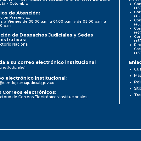
otá - Colombia
Con
(+5
Cor
ios de Atención:
(+5
ción Presencial:
Con
s a Viernes de 08:00 a.m. a 01:00 p.m. y de 02:00 p.m. a
(+5
0 p.m.
Com
(+5
ción de Despachos Judiciales y Sedes
Cor
istrativas:
(+5
ctorio Nacional
Dir
Car
(+5
a a su correo electrónico institucional
Enla
ores Judiciales)
Cue
Map
o electrónico institucional:
Pol
@cendoj.ramajudicial.gov.co
Sit
 Correos electrónicos:
Tra
ctorio de Correos Electrónicos Institucionales