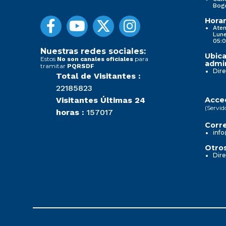
Bog
Horar
Aten
Lune
05:0
Nuestras redes sociales:
Ubica
Estos
para
No son canales oficiales
admin
tramitar
PQRSDF
Dire
Total de Visitantes :
22185823
Visitantes Últimas 24
Acced
(Servid
horas :
157017
Corre
info
Otros
Dire