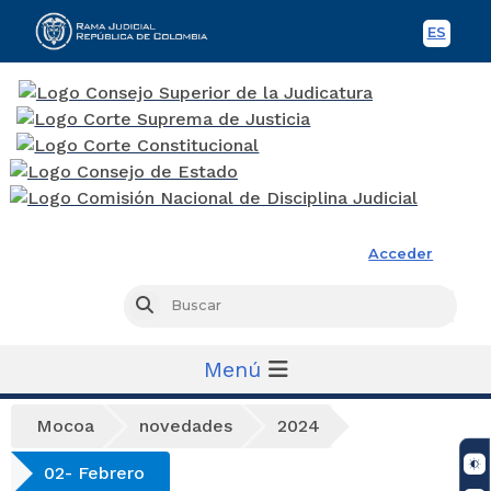
ES
Spani
Rama Judicial
Acceder
Busc
Buscar
Menú
Mocoa
novedades
2024
02- Febrero