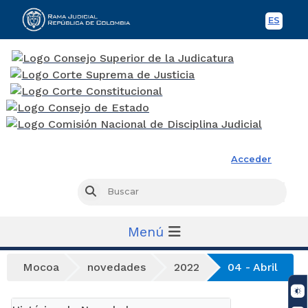
ES
Spani
Rama Judicial
Acceder
Busc
Buscar
Menú
Mocoa
novedades
2022
04 - Abril