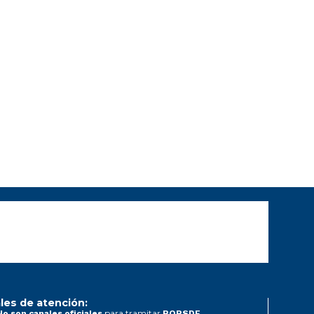
les de atención:
para tramitar
No son canales oficiales
PQRSDF