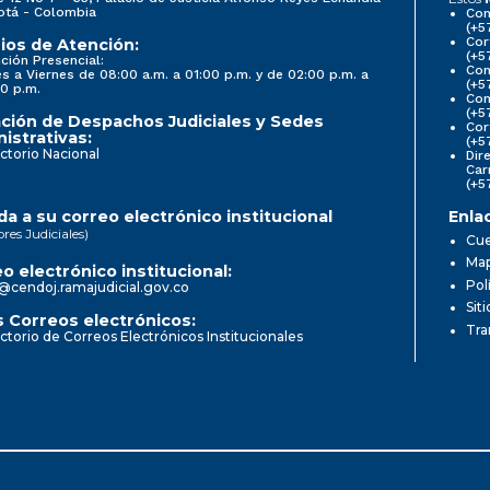
otá - Colombia
Con
(+5
Cor
ios de Atención:
(+5
ción Presencial:
Con
s a Viernes de 08:00 a.m. a 01:00 p.m. y de 02:00 p.m. a
(+5
0 p.m.
Com
(+5
ción de Despachos Judiciales y Sedes
Cor
istrativas:
(+5
ctorio Nacional
Dir
Car
(+5
a a su correo electrónico institucional
Enla
ores Judiciales)
Cue
Map
o electrónico institucional:
Pol
@cendoj.ramajudicial.gov.co
Sit
 Correos electrónicos:
Tra
ctorio de Correos Electrónicos Institucionales