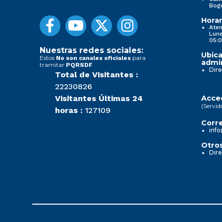
Bog
Horar
Aten
Lune
05:0
Nuestras redes sociales:
Ubica
Estos
para
No son canales oficiales
admin
tramitar
PQRSDF
Dire
Total de Visitantes :
22230826
Visitantes Últimas 24
Acced
(Servid
horas :
127109
Corre
info
Otros
Dire