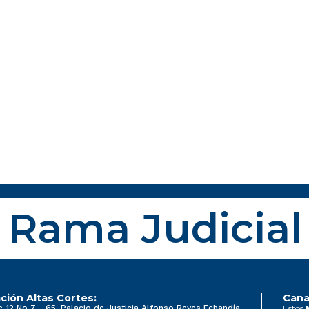
Rama Judicial
ción Altas Cortes:
Cana
e 12 No 7 - 65, Palacio de Justicia Alfonso Reyes Echandía
Estos