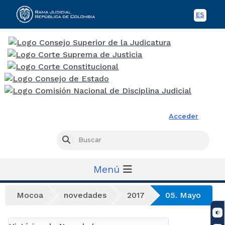
ES
Spani
Rama Judicial
Acceder
Busc
Buscar
Menú
Mocoa
novedades
2017
05. Mayo