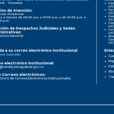
otá - Colombia
Con
(+5
Cor
ios de Atención:
(+5
ción Presencial:
Con
s a Viernes de 08:00 a.m. a 01:00 p.m. y de 02:00 p.m. a
(+5
0 p.m.
Com
(+5
ción de Despachos Judiciales y Sedes
Cor
istrativas:
(+5
ctorio Nacional
Dir
Car
(+5
a a su correo electrónico institucional
Enla
ores Judiciales)
Cue
Map
o electrónico institucional:
Pol
@cendoj.ramajudicial.gov.co
Sit
 Correos electrónicos:
Tra
ctorio de Correos Electrónicos Institucionales