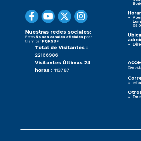
Bog
Horar
Aten
Lune
05:0
Nuestras redes sociales:
Ubica
Estos
para
No son canales oficiales
admin
tramitar
PQRSDF
Dire
Total de Visitantes :
22166986
Visitantes Últimas 24
Acced
(Servid
horas :
113787
Corre
info
Otros
Dire