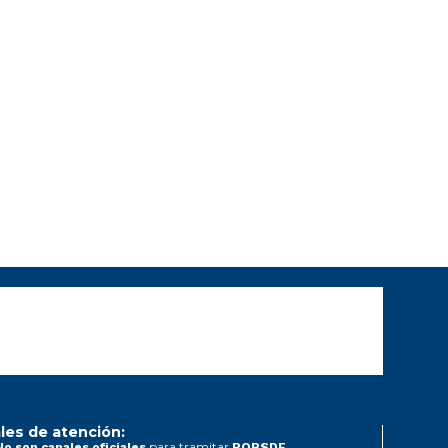
les de atención:
para tramitar
No son canales oficiales
PQRSDF