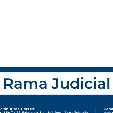
Rama Judicial
ción Altas Cortes:
Cana
e 12 No 7 - 65, Palacio de Justicia Alfonso Reyes Echandía
Estos