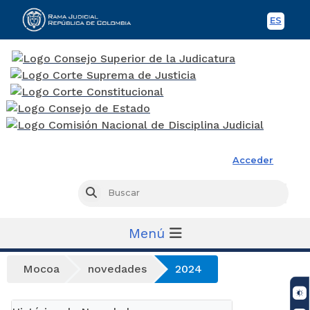
ES
Spani
Rama Judicial
Acceder
Busc
Buscar
Menú
Mocoa
novedades
2024