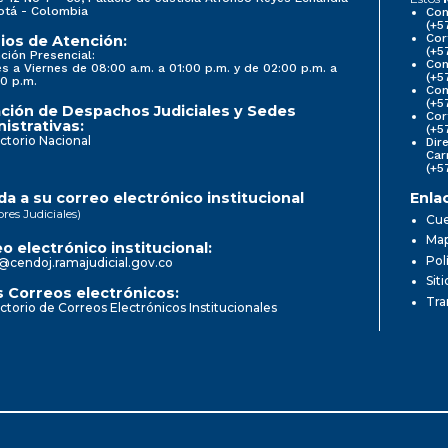
otá - Colombia
Con
(+5
Cor
ios de Atención:
(+5
ción Presencial:
Con
s a Viernes de 08:00 a.m. a 01:00 p.m. y de 02:00 p.m. a
(+5
0 p.m.
Com
(+5
ción de Despachos Judiciales y Sedes
Cor
istrativas:
(+5
ctorio Nacional
Dir
Car
(+5
a a su correo electrónico institucional
Enla
ores Judiciales)
Cue
Map
o electrónico institucional:
Pol
@cendoj.ramajudicial.gov.co
Sit
 Correos electrónicos:
Tra
ctorio de Correos Electrónicos Institucionales