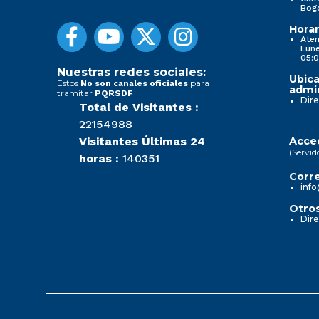
Bog
Horar
Aten
Lune
05:0
Nuestras redes sociales:
Ubica
Estos
para
No son canales oficiales
admin
tramitar
PQRSDF
Dire
Total de Visitantes :
22154988
Visitantes Últimas 24
Acced
(Servid
horas :
140351
Corre
info
Otros
Dire