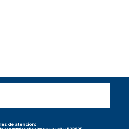
les de atención:
para tramitar
No son canales oficiales
PQRSDF