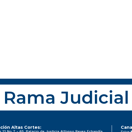
Rama Judicial
ción Altas Cortes:
Cana
e 12 No 7 - 65, Palacio de Justicia Alfonso Reyes Echandía
Estos