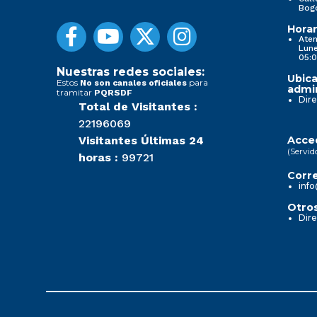
Bog
Horar
Aten
Lune
05:0
Nuestras redes sociales:
Ubica
Estos
para
No son canales oficiales
admin
tramitar
PQRSDF
Dire
Total de Visitantes :
22196069
Visitantes Últimas 24
Acced
(Servid
horas :
99721
Corre
info
Otros
Dire