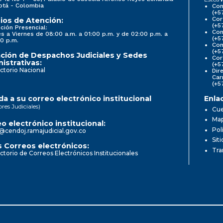
otá - Colombia
Con
(+5
Cor
ios de Atención:
(+5
ción Presencial:
Con
s a Viernes de 08:00 a.m. a 01:00 p.m. y de 02:00 p.m. a
(+5
0 p.m.
Com
(+5
ción de Despachos Judiciales y Sedes
Cor
istrativas:
(+5
ctorio Nacional
Dir
Car
(+5
a a su correo electrónico institucional
Enla
ores Judiciales)
Cue
Map
o electrónico institucional:
Pol
@cendoj.ramajudicial.gov.co
Sit
 Correos electrónicos:
Tra
ctorio de Correos Electrónicos Institucionales