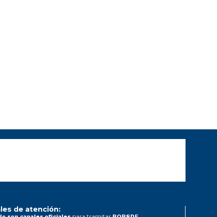
les de atención:
para tramitar
No son canales oficiales
PQRSDF