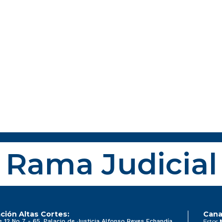
Rama Judicial
ción Altas Cortes:
Cana
e 12 No 7 - 65, Palacio de Justicia Alfonso Reyes Echandía
Estos