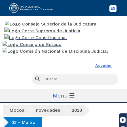
ES
Spani
Rama Judicial
Acceder
Busc
Buscar
Menú
Mocoa
novedades
2023
03 - Marzo