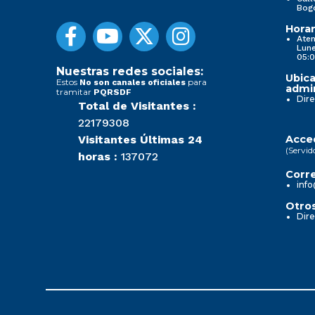
Bog
Horar
Aten
Lune
05:0
Nuestras redes sociales:
Ubica
Estos
para
No son canales oficiales
admin
tramitar
PQRSDF
Dire
Total de Visitantes :
22179308
Visitantes Últimas 24
Acced
(Servid
horas :
137072
Corre
info
Otros
Dire