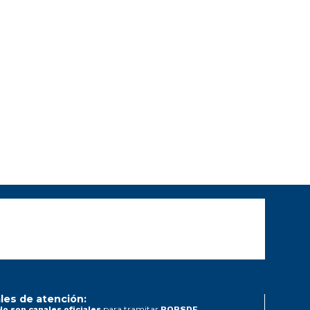
les de atención:
para tramitar
No son canales oficiales
PQRSDF