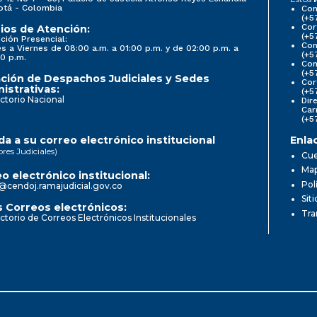
otá - Colombia
Con
(+5
Cor
ios de Atención:
(+5
ción Presencial:
Con
s a Viernes de 08:00 a.m. a 01:00 p.m. y de 02:00 p.m. a
(+5
0 p.m.
Com
(+5
ción de Despachos Judiciales y Sedes
Cor
istrativas:
(+5
ctorio Nacional
Dir
Car
(+5
a a su correo electrónico institucional
Enla
ores Judiciales)
Cue
Map
o electrónico institucional:
Pol
@cendoj.ramajudicial.gov.co
Sit
 Correos electrónicos:
Tra
ctorio de Correos Electrónicos Institucionales