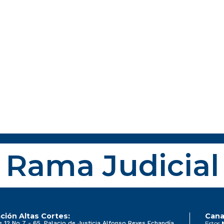
Rama Judicial
ción Altas Cortes:
Cana
e 12 No 7 - 65, Palacio de Justicia Alfonso Reyes Echandía
Estos