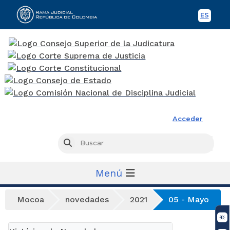
ES
Spani
Rama Judicial
Acceder
Busc
Buscar
Menú
Mocoa
novedades
2021
05 - Mayo