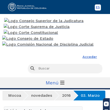
ES
Spani
Rama Judicial
Acceder
Busc
Buscar
Menú
Mocoa
novedades
2016
03. Marzo