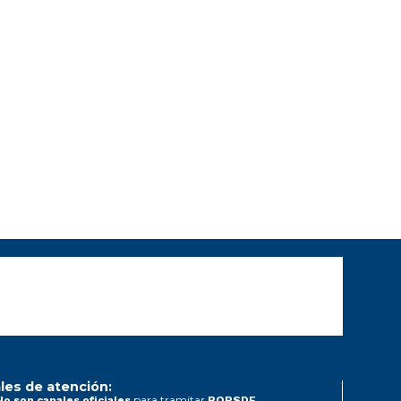
les de atención:
para tramitar
No son canales oficiales
PQRSDF