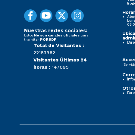
Bog
Horar
Aten
Lune
05:0
Nuestras redes sociales:
Ubica
Estos
para
No son canales oficiales
admin
tramitar
PQRSDF
Dire
Total de Visitantes :
22183962
Visitantes Últimas 24
Acced
(Servid
horas :
147095
Corre
info
Otros
Dire