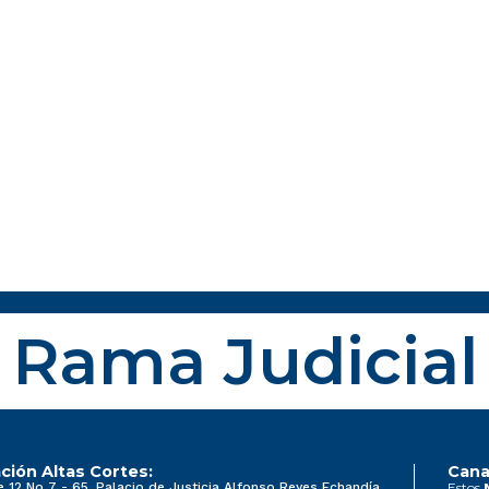
Rama Judicial
ción Altas Cortes:
Cana
e 12 No 7 - 65, Palacio de Justicia Alfonso Reyes Echandía
Estos