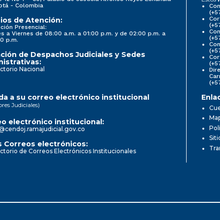
otá - Colombia
Con
(+5
Cor
ios de Atención:
(+5
ción Presencial:
Con
s a Viernes de 08:00 a.m. a 01:00 p.m. y de 02:00 p.m. a
(+5
0 p.m.
Com
(+5
ción de Despachos Judiciales y Sedes
Cor
istrativas:
(+5
ctorio Nacional
Dir
Car
(+5
a a su correo electrónico institucional
Enla
ores Judiciales)
Cue
Map
o electrónico institucional:
Pol
@cendoj.ramajudicial.gov.co
Sit
 Correos electrónicos:
Tra
ctorio de Correos Electrónicos Institucionales