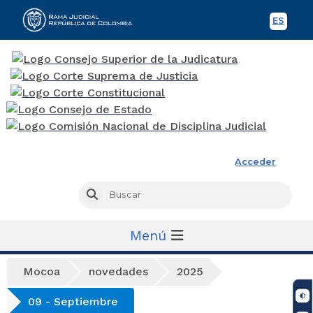
ES
Spani
Rama Judicial
Acceder
Busc
Buscar
Menú
Mocoa
novedades
2025
09 - Septiembre