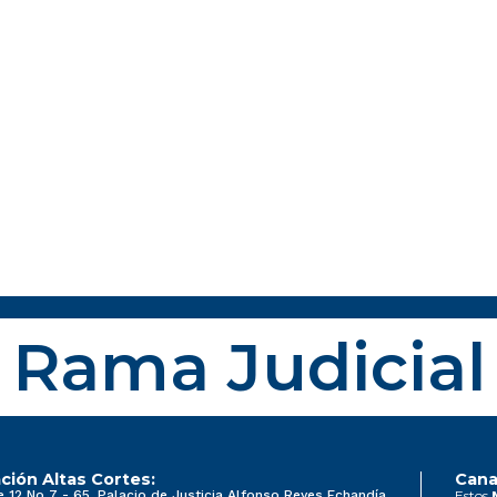
Rama Judicial
ción Altas Cortes:
Cana
e 12 No 7 - 65, Palacio de Justicia Alfonso Reyes Echandía
Estos