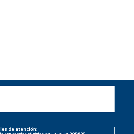
les de atención:
para tramitar
No son canales oficiales
PQRSDF