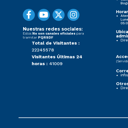
Bog
Horar
Aten
Lune
05:0
Nuestras redes sociales:
Ubica
Estos
para
No son canales oficiales
admin
tramitar
PQRSDF
Dire
Total de Visitantes :
22245578
Visitantes Últimas 24
Acced
(Servid
horas :
41009
Corre
info
Otros
Dire