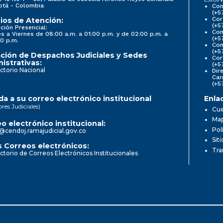
otá - Colombia
Con
(+5
Cor
ios de Atención:
(+5
ción Presencial:
Con
s a Viernes de 08:00 a.m. a 01:00 p.m. y de 02:00 p.m. a
(+5
0 p.m.
Com
(+5
ción de Despachos Judiciales y Sedes
Cor
istrativas:
(+5
ctorio Nacional
Dir
Car
(+5
a a su correo electrónico institucional
Enla
ores Judiciales)
Cue
Map
o electrónico institucional:
Pol
@cendoj.ramajudicial.gov.co
Sit
 Correos electrónicos:
Tra
ctorio de Correos Electrónicos Institucionales