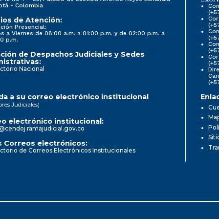
otá - Colombia
Con
(+5
Cor
ios de Atención:
(+5
ción Presencial:
Con
s a Viernes de 08:00 a.m. a 01:00 p.m. y de 02:00 p.m. a
(+5
0 p.m.
Com
(+5
ción de Despachos Judiciales y Sedes
Cor
istrativas:
(+5
ctorio Nacional
Dir
Car
(+5
a a su correo electrónico institucional
Enla
ores Judiciales)
Cue
Map
o electrónico institucional:
Pol
@cendoj.ramajudicial.gov.co
Sit
 Correos electrónicos:
Tra
ctorio de Correos Electrónicos Institucionales