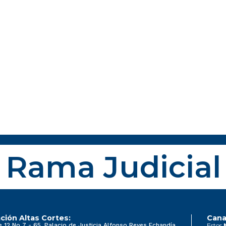
Rama Judicial
ción Altas Cortes:
Cana
e 12 No 7 - 65, Palacio de Justicia Alfonso Reyes Echandía
Estos