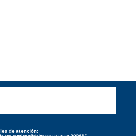
les de atención:
para tramitar
No son canales oficiales
PQRSDF