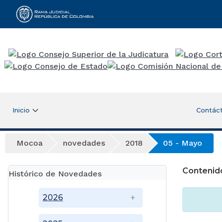
Rama Judicial
Inicio
Contác
Mocoa
novedades
2018
05 - Mayo
Contenid
Histórico de Novedades
2026