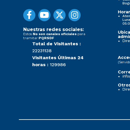
Bog
Horar
Aten
Lune
05:0
Nuestras redes sociales:
Ubica
Estos
para
No son canales oficiales
admin
tramitar
PQRSDF
Dire
Total de Visitantes :
22231138
Visitantes Últimas 24
Acced
(Servid
horas :
129986
Corre
info
Otros
Dire