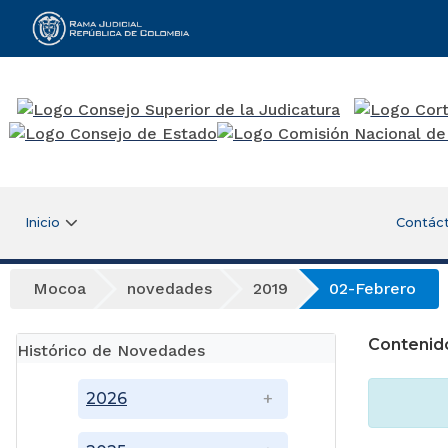
Rama Judicial
Inicio
Contác
Mocoa
novedades
2019
02-Febrero
Contenid
Histórico de Novedades
2026