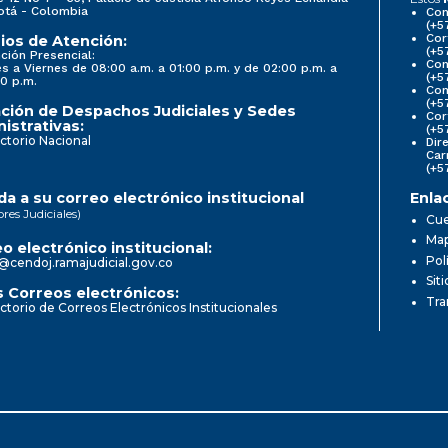
otá - Colombia
Con
(+5
Cor
ios de Atención:
(+5
ción Presencial:
Con
s a Viernes de 08:00 a.m. a 01:00 p.m. y de 02:00 p.m. a
(+5
0 p.m.
Com
(+5
ción de Despachos Judiciales y Sedes
Cor
istrativas:
(+5
ctorio Nacional
Dir
Car
(+5
a a su correo electrónico institucional
Enla
ores Judiciales)
Cue
Map
o electrónico institucional:
Pol
@cendoj.ramajudicial.gov.co
Sit
 Correos electrónicos:
Tra
ctorio de Correos Electrónicos Institucionales