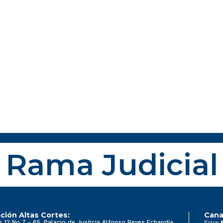
Rama Judicial
ción Altas Cortes:
Cana
e 12 No 7 - 65, Palacio de Justicia Alfonso Reyes Echandía
Estos