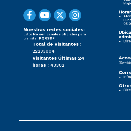
Bog
Horar
Aten
Lune
05:0
Nuestras redes sociales:
Ubica
Estos
para
No son canales oficiales
admin
tramitar
PQRSDF
Dire
Total de Visitantes :
22233904
Visitantes Últimas 24
Acced
(Servid
horas :
43302
Corre
info
Otros
Dire