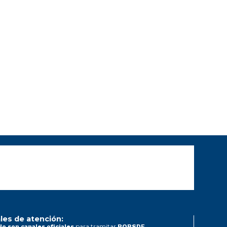
les de atención:
para tramitar
No son canales oficiales
PQRSDF