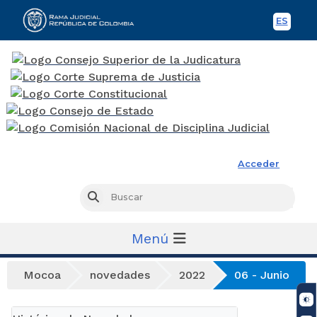
ES
Spani
Rama Judicial
Acceder
Busc
Buscar
Menú
Mocoa
novedades
2022
06 - Junio