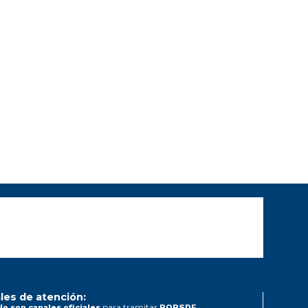
les de atención:
para tramitar
No son canales oficiales
PQRSDF