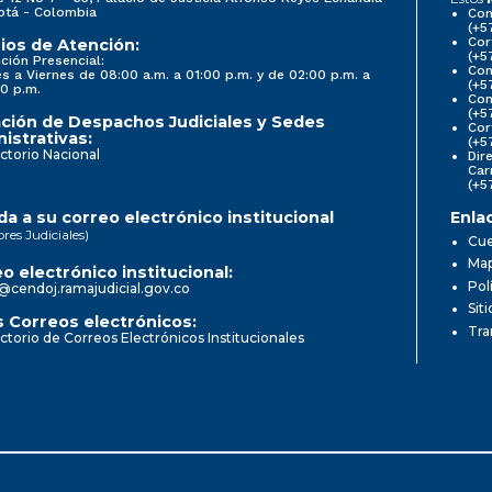
otá - Colombia
Con
(+5
Cor
ios de Atención:
(+5
ción Presencial:
Con
s a Viernes de 08:00 a.m. a 01:00 p.m. y de 02:00 p.m. a
(+5
0 p.m.
Com
(+5
ción de Despachos Judiciales y Sedes
Cor
istrativas:
(+5
ctorio Nacional
Dir
Car
(+5
a a su correo electrónico institucional
Enla
ores Judiciales)
Cue
Map
o electrónico institucional:
Pol
@cendoj.ramajudicial.gov.co
Sit
 Correos electrónicos:
Tra
ctorio de Correos Electrónicos Institucionales