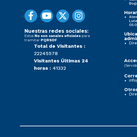
Bog
Horar
Aten
Lune
05:0
Nuestras redes sociales:
Ubica
Estos
para
No son canales oficiales
admin
tramitar
PQRSDF
Dire
Total de Visitantes :
22245578
Visitantes Últimas 24
Acced
(Servid
horas :
41332
Corre
info
Otros
Dire