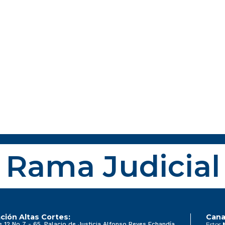
Rama Judicial
ción Altas Cortes:
Cana
e 12 No 7 - 65, Palacio de Justicia Alfonso Reyes Echandía
Estos