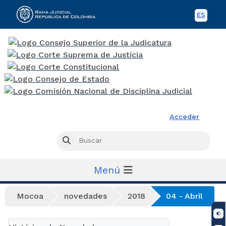
ES
Spani
Rama Judicial
Acceder
Busc
Buscar
Menú
Mocoa
novedades
2018
04 - Abril