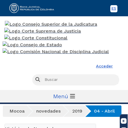
ES
Spani
Rama Judicial
Acceder
Busc
Buscar
Menú
Mocoa
novedades
2019
04 - Abril