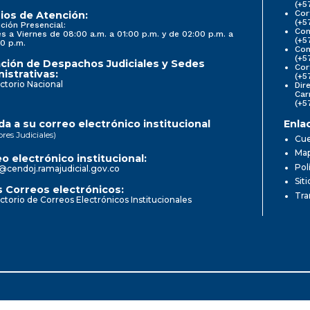
(+5
Cor
ios de Atención:
(+5
ción Presencial:
Con
s a Viernes de 08:00 a.m. a 01:00 p.m. y de 02:00 p.m. a
(+5
0 p.m.
Com
(+5
ción de Despachos Judiciales y Sedes
Cor
istrativas:
(+5
ctorio Nacional
Dir
Car
(+5
a a su correo electrónico institucional
Enla
ores Judiciales)
Cue
Map
o electrónico institucional:
Pol
@cendoj.ramajudicial.gov.co
Sit
 Correos electrónicos:
Tra
ctorio de Correos Electrónicos Institucionales