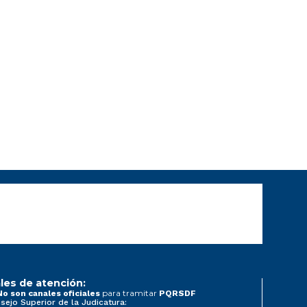
les de atención:
para tramitar
No son canales oficiales
PQRSDF
sejo Superior de la Judicatura: