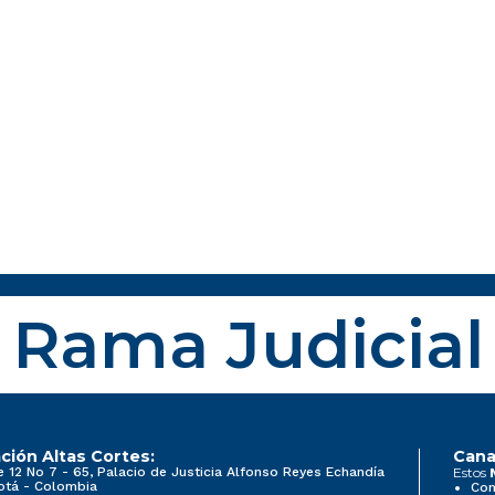
Rama Judicial
ción Altas Cortes:
Cana
e 12 No 7 - 65, Palacio de Justicia Alfonso Reyes Echandía
Estos
otá - Colombia
Con