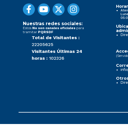
Horar
Aten
Lune
05:0
Nuestras redes sociales:
Ubica
Estos
para
No son canales oficiales
admin
tramitar
PQRSDF
Dire
Total de Visitantes :
22205625
Visitantes Últimas 24
Acced
(Servid
horas :
102326
Corre
info
Otros
Dire