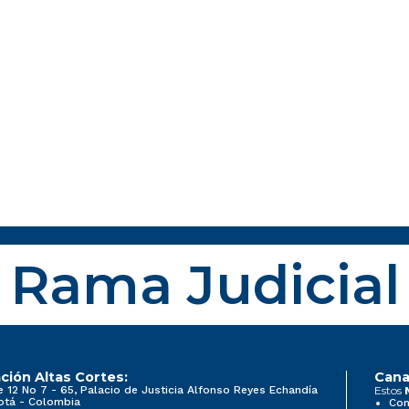
Rama Judicial
ción Altas Cortes:
Cana
e 12 No 7 - 65, Palacio de Justicia Alfonso Reyes Echandía
Estos
otá - Colombia
Con