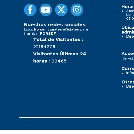
Horar
Aten
Lune
05:0
Nuestras redes sociales:
Ubica
Estos
para
No son canales oficiales
admin
tramitar
PQRSDF
Dire
Total de Visitantes :
22164276
Visitantes Últimas 24
Acced
(Servid
horas :
99465
Corre
info
Otros
Dire