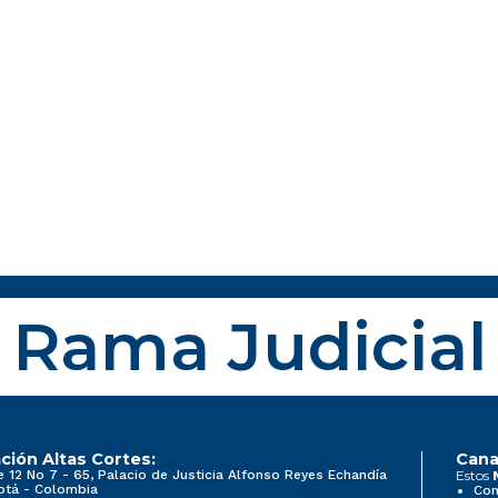
Rama Judicial
ción Altas Cortes:
Cana
e 12 No 7 - 65, Palacio de Justicia Alfonso Reyes Echandía
Estos
otá - Colombia
Con