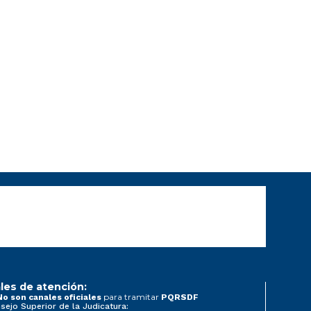
les de atención:
para tramitar
No son canales oficiales
PQRSDF
sejo Superior de la Judicatura: