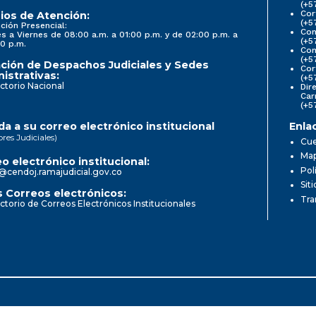
(+5
Cor
ios de Atención:
(+5
ción Presencial:
Con
s a Viernes de 08:00 a.m. a 01:00 p.m. y de 02:00 p.m. a
(+5
0 p.m.
Com
(+5
ción de Despachos Judiciales y Sedes
Cor
istrativas:
(+5
ctorio Nacional
Dir
Car
(+5
a a su correo electrónico institucional
Enla
ores Judiciales)
Cue
Map
o electrónico institucional:
Pol
@cendoj.ramajudicial.gov.co
Sit
 Correos electrónicos:
Tra
ctorio de Correos Electrónicos Institucionales