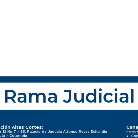
Rama Judicial
ción Altas Cortes:
Cana
e 12 No 7 - 65, Palacio de Justicia Alfonso Reyes Echandía
Estos
otá - Colombia
Con