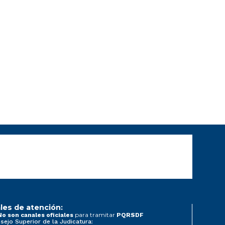
les de atención:
para tramitar
No son canales oficiales
PQRSDF
sejo Superior de la Judicatura: