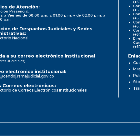
(+5
Cor
ios de Atención:
(+5
ción Presencial:
Con
s a Viernes de 08:00 a.m. a 01:00 p.m. y de 02:00 p.m. a
(+5
0 p.m.
Com
(+5
ción de Despachos Judiciales y Sedes
Cor
istrativas:
(+5
ctorio Nacional
Dir
Car
(+5
a a su correo electrónico institucional
Enla
ores Judiciales)
Cue
Map
o electrónico institucional:
Pol
@cendoj.ramajudicial.gov.co
Sit
 Correos electrónicos:
Tra
ctorio de Correos Electrónicos Institucionales