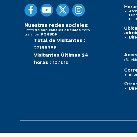
Horar
Aten
Lune
05:0
Nuestras redes sociales:
Ubica
Estos
para
No son canales oficiales
admin
tramitar
PQRSDF
Dire
Total de Visitantes :
22166986
Visitantes Últimas 24
Acced
(Servid
horas :
107616
Corre
info
Otros
Dire