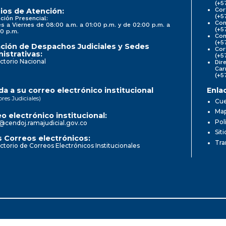
(+5
Cor
ios de Atención:
(+5
ción Presencial:
Con
s a Viernes de 08:00 a.m. a 01:00 p.m. y de 02:00 p.m. a
(+5
0 p.m.
Com
(+5
ción de Despachos Judiciales y Sedes
Cor
istrativas:
(+5
ctorio Nacional
Dir
Car
(+5
a a su correo electrónico institucional
Enla
ores Judiciales)
Cue
Map
o electrónico institucional:
Pol
@cendoj.ramajudicial.gov.co
Sit
 Correos electrónicos:
Tra
ctorio de Correos Electrónicos Institucionales