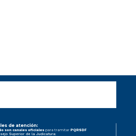
les de atención:
para tramitar
No son canales oficiales
PQRSDF
sejo Superior de la Judicatura: