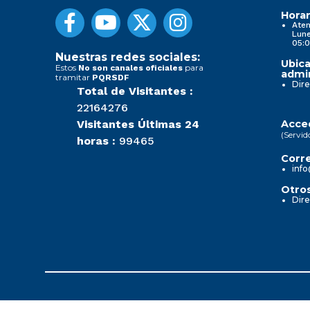
Horar
Aten
Lune
05:0
Nuestras redes sociales:
Ubica
Estos
para
No son canales oficiales
admin
tramitar
PQRSDF
Dire
Total de Visitantes :
22164276
Visitantes Últimas 24
Acced
(Servid
horas :
99465
Corre
info
Otros
Dire