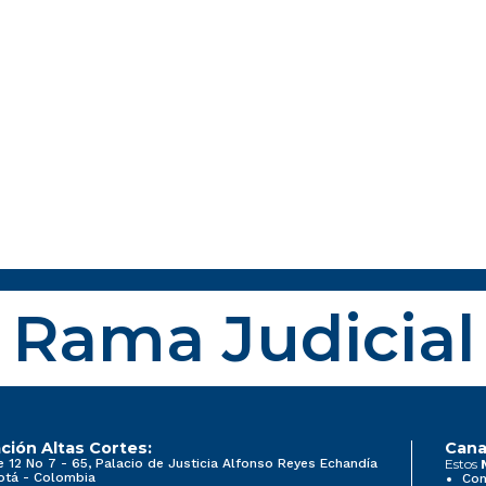
Rama Judicial
ción Altas Cortes:
Cana
e 12 No 7 - 65, Palacio de Justicia Alfonso Reyes Echandía
Estos
otá - Colombia
Con