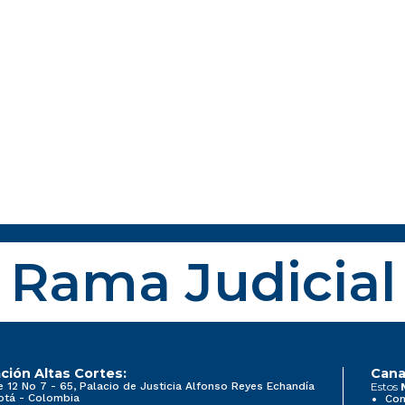
Rama Judicial
ción Altas Cortes:
Cana
e 12 No 7 - 65, Palacio de Justicia Alfonso Reyes Echandía
Estos
otá - Colombia
Con