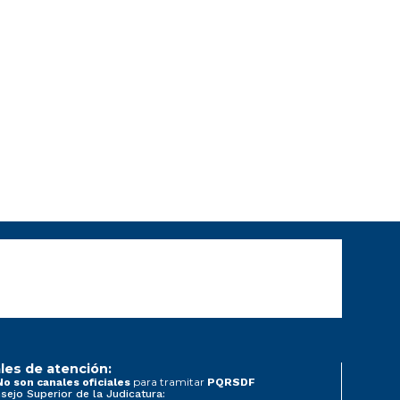
les de atención:
para tramitar
No son canales oficiales
PQRSDF
sejo Superior de la Judicatura: