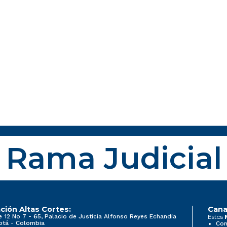
Rama Judicial
ción Altas Cortes:
Cana
e 12 No 7 - 65, Palacio de Justicia Alfonso Reyes Echandía
Estos
otá - Colombia
Con