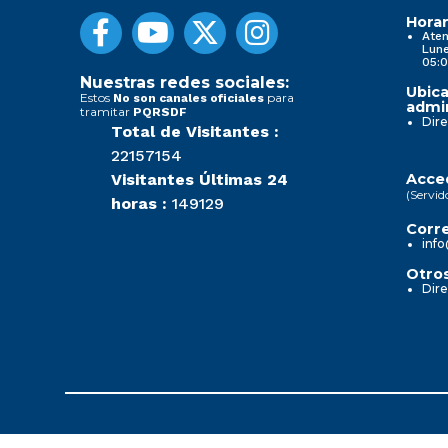
Horar
Aten
Lune
05:0
Nuestras redes sociales:
Ubica
Estos
para
No son canales oficiales
admin
tramitar
PQRSDF
Dire
Total de Visitantes :
22157154
Visitantes Últimas 24
Acced
(Servid
horas :
149129
Corre
info
Otros
Dire