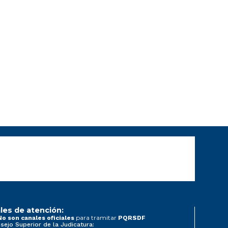
les de atención:
para tramitar
No son canales oficiales
PQRSDF
sejo Superior de la Judicatura: