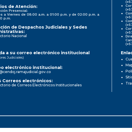
(+5
Cor
ios de Atención:
(+5
ción Presencial:
Con
s a Viernes de 08:00 a.m. a 01:00 p.m. y de 02:00 p.m. a
(+5
0 p.m.
Com
(+5
ción de Despachos Judiciales y Sedes
Cor
istrativas:
(+5
ctorio Nacional
Dir
Car
(+5
a a su correo electrónico institucional
Enla
ores Judiciales)
Cue
Map
o electrónico institucional:
Pol
@cendoj.ramajudicial.gov.co
Sit
 Correos electrónicos:
Tra
ctorio de Correos Electrónicos Institucionales