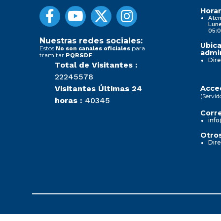
Horar
Aten
Lune
05:0
Nuestras redes sociales:
Ubica
Estos
para
No son canales oficiales
admin
tramitar
PQRSDF
Dire
Total de Visitantes :
22245578
Visitantes Últimas 24
Acced
(Servid
horas :
40345
Corre
info
Otros
Dire