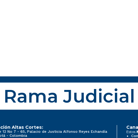
Rama Judicial
ción Altas Cortes:
Cana
e 12 No 7 - 65, Palacio de Justicia Alfonso Reyes Echandía
Estos
otá - Colombia
Con