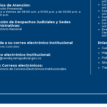
(+5
Cor
ios de Atención:
(+5
ción Presencial:
Con
s a Viernes de 08:00 a.m. a 01:00 p.m. y de 02:00 p.m. a
(+5
0 p.m.
Com
(+5
ción de Despachos Judiciales y Sedes
Cor
istrativas:
(+5
ctorio Nacional
Dir
Car
(+5
a a su correo electrónico institucional
Enla
ores Judiciales)
Cue
Map
o electrónico institucional:
Pol
@cendoj.ramajudicial.gov.co
Sit
 Correos electrónicos:
Tra
ctorio de Correos Electrónicos Institucionales