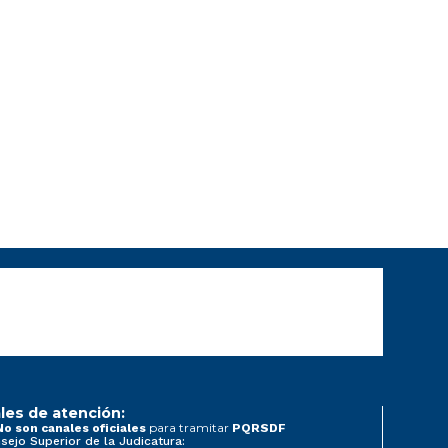
les de atención:
para tramitar
No son canales oficiales
PQRSDF
sejo Superior de la Judicatura: