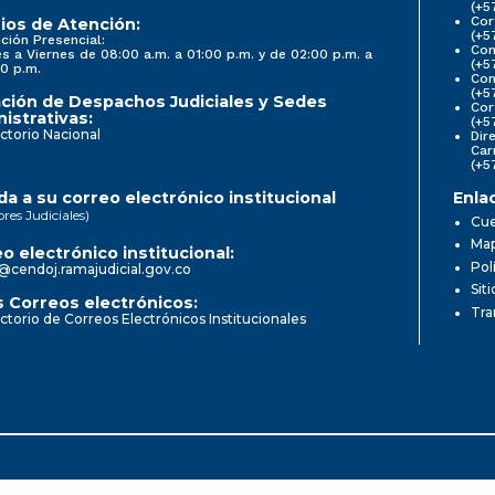
(+5
Cor
ios de Atención:
(+5
ción Presencial:
Con
s a Viernes de 08:00 a.m. a 01:00 p.m. y de 02:00 p.m. a
(+5
0 p.m.
Com
(+5
ción de Despachos Judiciales y Sedes
Cor
istrativas:
(+5
ctorio Nacional
Dir
Car
(+5
a a su correo electrónico institucional
Enla
ores Judiciales)
Cue
Map
o electrónico institucional:
Pol
@cendoj.ramajudicial.gov.co
Sit
 Correos electrónicos:
Tra
ctorio de Correos Electrónicos Institucionales