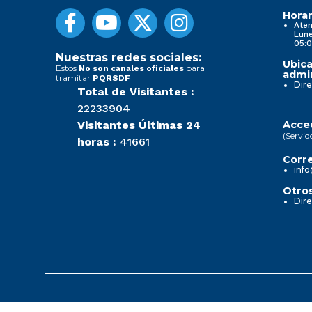
Horar
Aten
Lune
05:0
Nuestras redes sociales:
Ubica
Estos
para
No son canales oficiales
admin
tramitar
PQRSDF
Dire
Total de Visitantes :
22233904
Visitantes Últimas 24
Acced
(Servid
horas :
41661
Corre
info
Otros
Dire