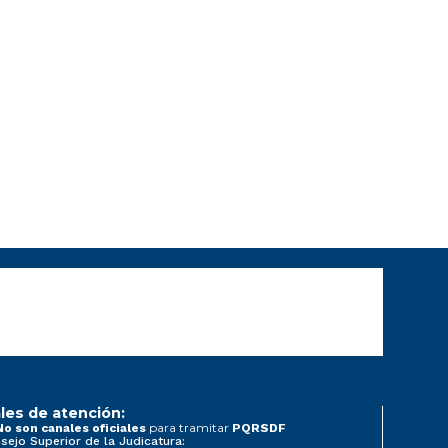
les de atención:
para tramitar
No son canales oficiales
PQRSDF
sejo Superior de la Judicatura: