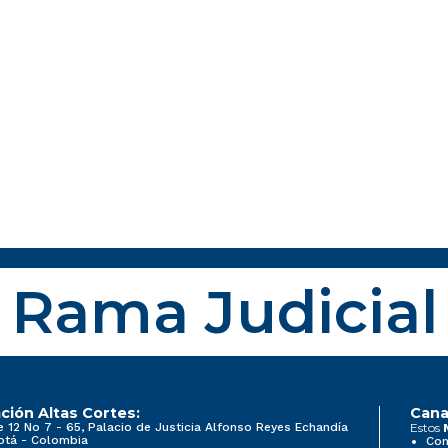
Rama Judicial
ción Altas Cortes:
Cana
e 12 No 7 - 65, Palacio de Justicia Alfonso Reyes Echandía
Estos
otá - Colombia
Con