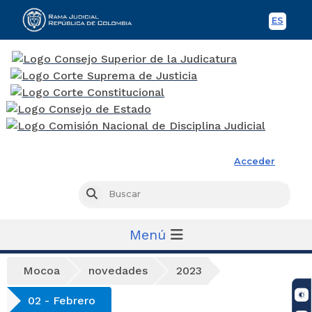
ES
Spani
Rama Judicial
Acceder
Busc
Buscar
Menú
Mocoa
novedades
2023
02 - Febrero