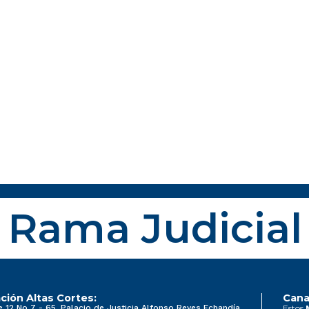
Rama Judicial
ción Altas Cortes:
Cana
e 12 No 7 - 65, Palacio de Justicia Alfonso Reyes Echandía
Estos