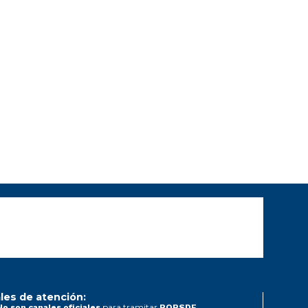
les de atención:
para tramitar
No son canales oficiales
PQRSDF