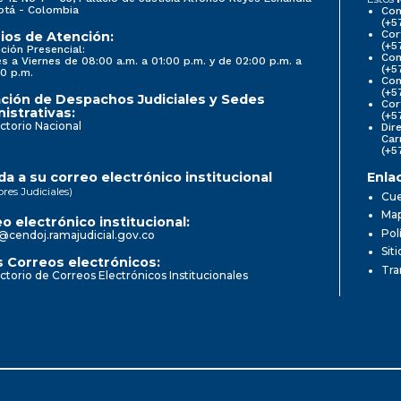
otá - Colombia
Con
(+5
Cor
ios de Atención:
(+5
ción Presencial:
Con
s a Viernes de 08:00 a.m. a 01:00 p.m. y de 02:00 p.m. a
(+5
0 p.m.
Com
(+5
ción de Despachos Judiciales y Sedes
Cor
istrativas:
(+5
ctorio Nacional
Dir
Car
(+5
a a su correo electrónico institucional
Enla
ores Judiciales)
Cue
Map
o electrónico institucional:
Pol
@cendoj.ramajudicial.gov.co
Sit
 Correos electrónicos:
Tra
ctorio de Correos Electrónicos Institucionales