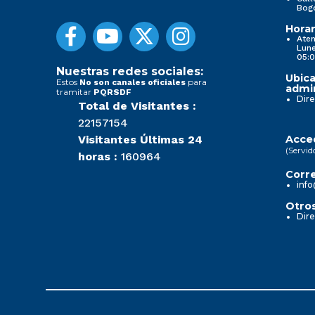
Bog
Horar
Aten
Lune
05:0
Nuestras redes sociales:
Ubica
Estos
para
No son canales oficiales
admin
tramitar
PQRSDF
Dire
Total de Visitantes :
22157154
Visitantes Últimas 24
Acced
(Servid
horas :
160964
Corre
info
Otros
Dire