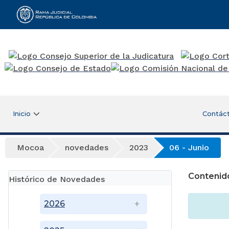
Rama Judicial
Inicio
Contác
Mocoa
novedades
2023
06 - Junio
Contenid
Histórico de Novedades
2026