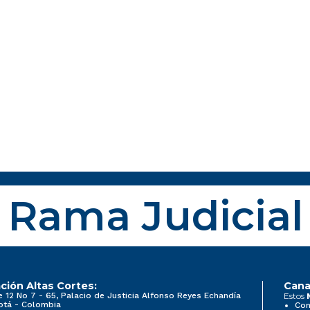
Rama Judicial
ción Altas Cortes:
Cana
e 12 No 7 - 65, Palacio de Justicia Alfonso Reyes Echandía
Estos
otá - Colombia
Con