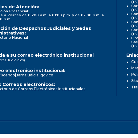
(+5
Cor
ios de Atención:
(+5
ción Presencial:
Con
s a Viernes de 08:00 a.m. a 01:00 p.m. y de 02:00 p.m. a
(+5
0 p.m.
Com
(+5
ción de Despachos Judiciales y Sedes
Cor
istrativas:
(+5
ctorio Nacional
Dir
Car
(+5
a a su correo electrónico institucional
Enla
ores Judiciales)
Cue
Map
o electrónico institucional:
Pol
@cendoj.ramajudicial.gov.co
Sit
 Correos electrónicos:
Tra
ctorio de Correos Electrónicos Institucionales