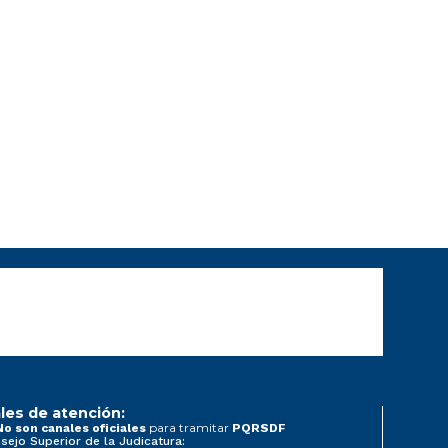
les de atención:
para tramitar
No son canales oficiales
PQRSDF
sejo Superior de la Judicatura: