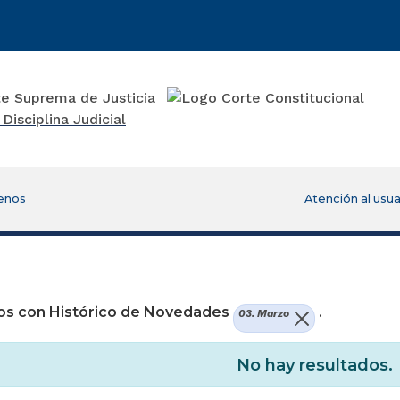
enos
Atención al usua
re una nueva ventana)
os con Histórico de Novedades
.
03. Marzo
No hay resultados.