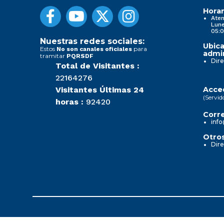
Horar
Aten
Lune
05:0
Nuestras redes sociales:
Ubica
Estos
para
No son canales oficiales
admin
tramitar
PQRSDF
Dire
Total de Visitantes :
22164276
Visitantes Últimas 24
Acced
(Servid
horas :
92420
Corre
info
Otros
Dire