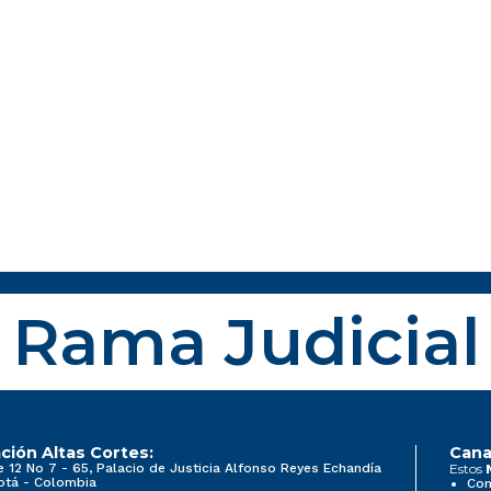
Rama Judicial
ción Altas Cortes:
Cana
e 12 No 7 - 65, Palacio de Justicia Alfonso Reyes Echandía
Estos
otá - Colombia
Con