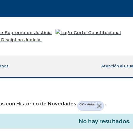
enos
Atención al usua
re una nueva ventana)
os con Histórico de Novedades
.
07 - Julio
No hay resultados.