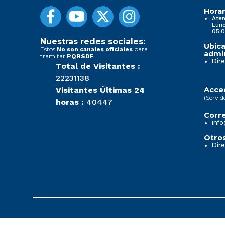
Horar
Aten
Lune
05:0
Nuestras redes sociales:
Ubica
Estos
para
No son canales oficiales
admin
tramitar
PQRSDF
Dire
Total de Visitantes :
22231138
Visitantes Últimas 24
Acced
(Servid
horas :
40447
Corre
info
Otros
Dire