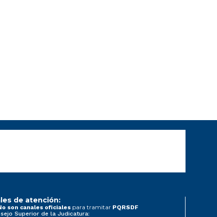
les de atención:
para tramitar
No son canales oficiales
PQRSDF
sejo Superior de la Judicatura: