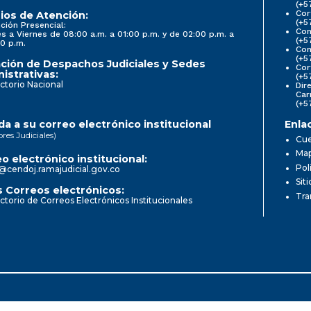
(+5
Cor
ios de Atención:
(+5
ción Presencial:
Con
s a Viernes de 08:00 a.m. a 01:00 p.m. y de 02:00 p.m. a
(+5
0 p.m.
Com
(+5
ción de Despachos Judiciales y Sedes
Cor
istrativas:
(+5
ctorio Nacional
Dir
Car
(+5
a a su correo electrónico institucional
Enla
ores Judiciales)
Cue
Map
o electrónico institucional:
Pol
@cendoj.ramajudicial.gov.co
Sit
 Correos electrónicos:
Tra
ctorio de Correos Electrónicos Institucionales