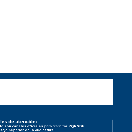
les de atención:
para tramitar
No son canales oficiales
PQRSDF
sejo Superior de la Judicatura: