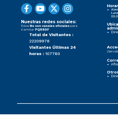
Horar
Aten
Lune
05:0
Nuestras redes sociales:
Ubica
Estos
para
No son canales oficiales
admin
tramitar
PQRSDF
Dire
Total de Visitantes :
22209978
Visitantes Últimas 24
Acced
(Servid
horas :
107760
Corre
info
Otros
Dire