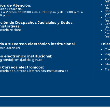
(+5
Cor
ios de Atención:
(+5
ción Presencial:
Con
s a Viernes de 08:00 a.m. a 01:00 p.m. y de 02:00 p.m. a
(+5
0 p.m.
Com
(+5
ción de Despachos Judiciales y Sedes
Cor
istrativas:
(+5
ctorio Nacional
Dir
Car
(+5
a a su correo electrónico institucional
Enla
ores Judiciales)
Cue
Map
o electrónico institucional:
Pol
@cendoj.ramajudicial.gov.co
Sit
 Correos electrónicos:
Tra
ctorio de Correos Electrónicos Institucionales