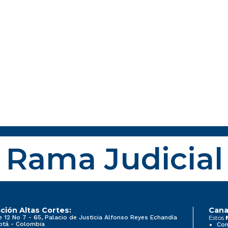
Rama Judicial
ción Altas Cortes:
Cana
e 12 No 7 - 65, Palacio de Justicia Alfonso Reyes Echandía
Estos
otá - Colombia
Con