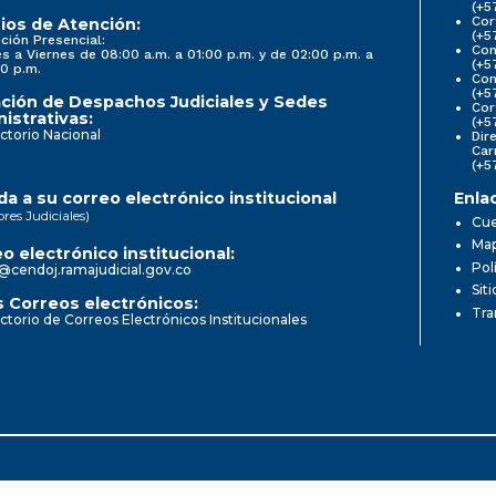
(+5
Cor
ios de Atención:
(+5
ción Presencial:
Con
s a Viernes de 08:00 a.m. a 01:00 p.m. y de 02:00 p.m. a
(+5
0 p.m.
Com
(+5
ción de Despachos Judiciales y Sedes
Cor
istrativas:
(+5
ctorio Nacional
Dir
Car
(+5
a a su correo electrónico institucional
Enla
ores Judiciales)
Cue
Map
o electrónico institucional:
Pol
@cendoj.ramajudicial.gov.co
Sit
 Correos electrónicos:
Tra
ctorio de Correos Electrónicos Institucionales