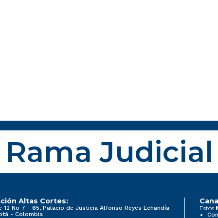
Rama Judicial
ción Altas Cortes:
Cana
e 12 No 7 - 65, Palacio de Justicia Alfonso Reyes Echandía
Estos
otá - Colombia
Con