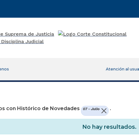
enos
Atención al usua
re una nueva ventana)
os con Histórico de Novedades
.
07 - Julio
No hay resultados.