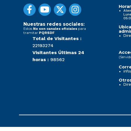
Horar
Aten
Lune
05:0
Nuestras redes sociales:
Ubica
Estos
para
No son canales oficiales
admin
tramitar
PQRSDF
Dire
Total de Visitantes :
22193274
Visitantes Últimas 24
Acced
(Servid
horas :
98562
Corre
info
Otros
Dire