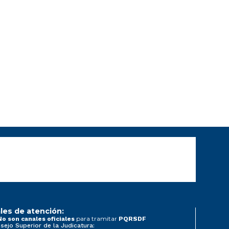
les de atención:
para tramitar
No son canales oficiales
PQRSDF
sejo Superior de la Judicatura: