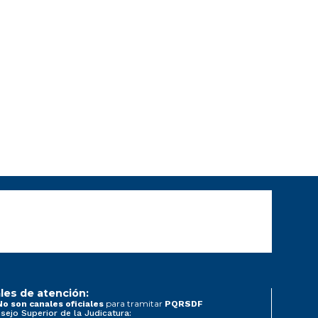
les de atención:
para tramitar
No son canales oficiales
PQRSDF
sejo Superior de la Judicatura: