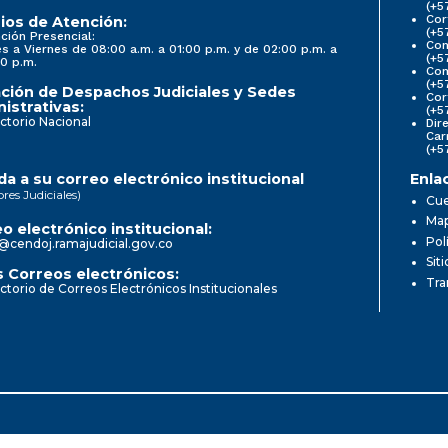
(+5
Cor
ios de Atención:
(+5
ción Presencial:
Con
s a Viernes de 08:00 a.m. a 01:00 p.m. y de 02:00 p.m. a
(+5
0 p.m.
Com
(+5
ción de Despachos Judiciales y Sedes
Cor
istrativas:
(+5
ctorio Nacional
Dir
Car
(+5
a a su correo electrónico institucional
Enla
ores Judiciales)
Cue
Map
o electrónico institucional:
Pol
@cendoj.ramajudicial.gov.co
Sit
 Correos electrónicos:
Tra
ctorio de Correos Electrónicos Institucionales