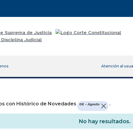
enos
Atención al usua
re una nueva ventana)
os con Histórico de Novedades
.
08 - Agosto
No hay resultados.