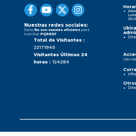
Horar
Aten
Lune
05:0
Nuestras redes sociales:
Ubica
Estos
para
No son canales oficiales
admin
tramitar
PQRSDF
Dire
Total de Visitantes :
22171945
Visitantes Últimas 24
Acced
(Servid
horas :
124284
Corre
info
Otros
Dire