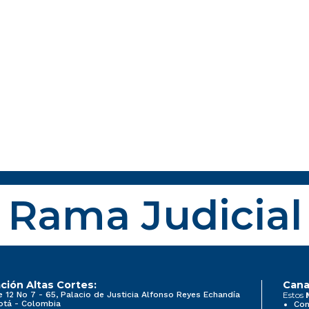
Rama Judicial
ción Altas Cortes:
Cana
e 12 No 7 - 65, Palacio de Justicia Alfonso Reyes Echandía
Estos
otá - Colombia
Con