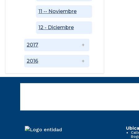
11 -- Noviembre
12 - Diciembre
2017
2016
Ubica
Call
Bog