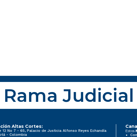
Rama Judicial
ción Altas Cortes:
Cana
e 12 No 7 - 65, Palacio de Justicia Alfonso Reyes Echandía
Estos
otá - Colombia
Con