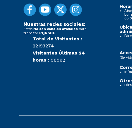
Horar
Aten
Lune
05:0
Nuestras redes sociales:
Ubica
Estos
para
No son canales oficiales
admin
tramitar
PQRSDF
Dire
Total de Visitantes :
22193274
Visitantes Últimas 24
Acced
(Servid
horas :
98562
Corre
info
Otros
Dire