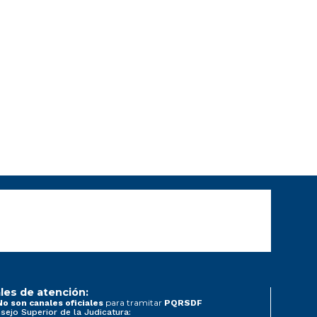
les de atención:
para tramitar
No son canales oficiales
PQRSDF
sejo Superior de la Judicatura: