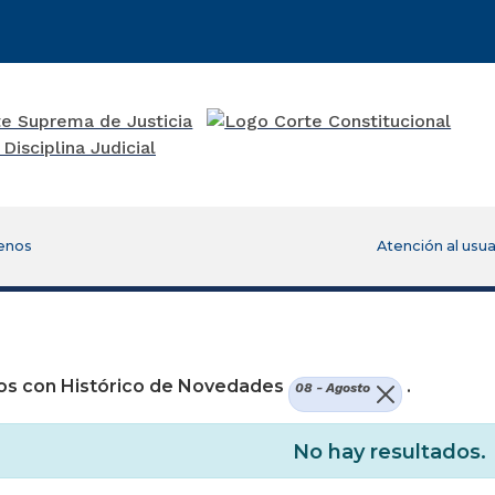
enos
Atención al usua
re una nueva ventana)
os con Histórico de Novedades
.
08 - Agosto
No hay resultados.