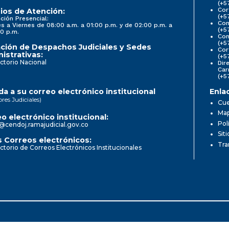
(+5
Cor
ios de Atención:
(+5
ción Presencial:
Con
s a Viernes de 08:00 a.m. a 01:00 p.m. y de 02:00 p.m. a
(+5
0 p.m.
Com
(+5
ción de Despachos Judiciales y Sedes
Cor
istrativas:
(+5
ctorio Nacional
Dir
Car
(+5
a a su correo electrónico institucional
Enla
ores Judiciales)
Cue
Map
o electrónico institucional:
Pol
@cendoj.ramajudicial.gov.co
Sit
 Correos electrónicos:
Tra
ctorio de Correos Electrónicos Institucionales