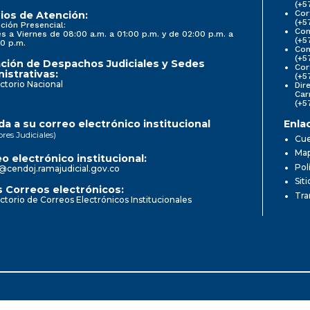
(+5
Cor
ios de Atención:
(+5
ción Presencial:
Con
s a Viernes de 08:00 a.m. a 01:00 p.m. y de 02:00 p.m. a
(+5
0 p.m.
Com
(+5
ción de Despachos Judiciales y Sedes
Cor
istrativas:
(+5
ctorio Nacional
Dir
Car
(+5
a a su correo electrónico institucional
Enla
ores Judiciales)
Cue
Map
o electrónico institucional:
Pol
@cendoj.ramajudicial.gov.co
Sit
 Correos electrónicos:
Tra
ctorio de Correos Electrónicos Institucionales