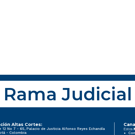
Rama Judicial
ción Altas Cortes:
Cana
e 12 No 7 - 65, Palacio de Justicia Alfonso Reyes Echandía
Estos
otá - Colombia
Con