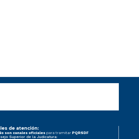
les de atención:
para tramitar
No son canales oficiales
PQRSDF
sejo Superior de la Judicatura: