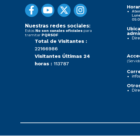
Horar
Aten
Lune
05:0
Nuestras redes sociales:
Ubica
Estos
para
No son canales oficiales
admin
tramitar
PQRSDF
Dire
Total de Visitantes :
22166986
Visitantes Últimas 24
Acced
(Servid
horas :
113787
Corre
info
Otros
Dire