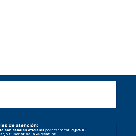
les de atención:
para tramitar
No son canales oficiales
PQRSDF
sejo Superior de la Judicatura: