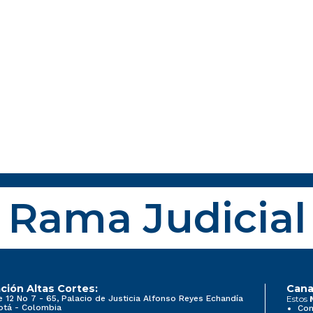
Rama Judicial
ción Altas Cortes:
Cana
e 12 No 7 - 65, Palacio de Justicia Alfonso Reyes Echandía
Estos
otá - Colombia
Con