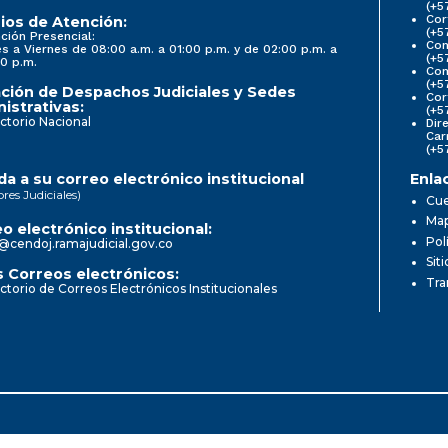
(+5
Cor
ios de Atención:
(+5
ción Presencial:
Con
s a Viernes de 08:00 a.m. a 01:00 p.m. y de 02:00 p.m. a
(+5
0 p.m.
Com
(+5
ción de Despachos Judiciales y Sedes
Cor
istrativas:
(+5
ctorio Nacional
Dir
Car
(+5
a a su correo electrónico institucional
Enla
ores Judiciales)
Cue
Map
o electrónico institucional:
Pol
@cendoj.ramajudicial.gov.co
Sit
 Correos electrónicos:
Tra
ctorio de Correos Electrónicos Institucionales