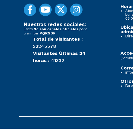
Horar
Aten
Lune
05:0
Nuestras redes sociales:
Ubica
Estos
para
No son canales oficiales
admin
tramitar
PQRSDF
Dire
Total de Visitantes :
22245578
Visitantes Últimas 24
Acced
(Servid
horas :
41332
Corre
info
Otros
Dire