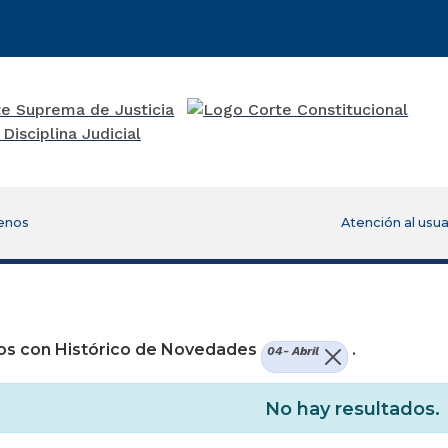
enos
Atención al usua
re una nueva ventana)
os con Histórico de Novedades
.
04- Abril
No hay resultados.