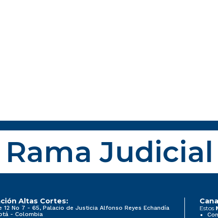
Rama Judicial
ción Altas Cortes:
Cana
e 12 No 7 - 65, Palacio de Justicia Alfonso Reyes Echandía
Estos
otá - Colombia
Con