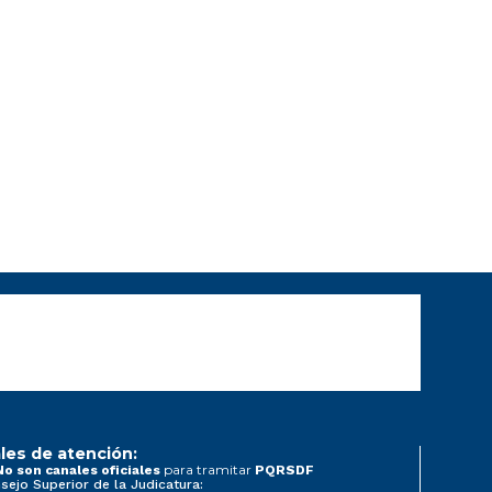
les de atención:
para tramitar
No son canales oficiales
PQRSDF
sejo Superior de la Judicatura: