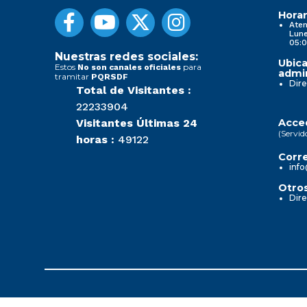
Horar
Aten
Lune
05:0
Nuestras redes sociales:
Ubica
Estos
para
No son canales oficiales
admin
tramitar
PQRSDF
Dire
Total de Visitantes :
22233904
Visitantes Últimas 24
Acced
(Servid
horas :
49122
Corre
info
Otros
Dire