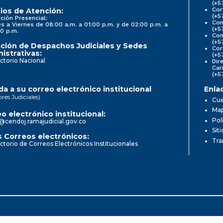
(+5
Cor
ios de Atención:
(+5
ción Presencial:
Con
s a Viernes de 08:00 a.m. a 01:00 p.m. y de 02:00 p.m. a
(+5
0 p.m.
Com
(+5
ción de Despachos Judiciales y Sedes
Cor
istrativas:
(+5
ctorio Nacional
Dir
Car
(+5
a a su correo electrónico institucional
Enla
ores Judiciales)
Cue
Map
o electrónico institucional:
Pol
@cendoj.ramajudicial.gov.co
Sit
 Correos electrónicos:
Tra
ctorio de Correos Electrónicos Institucionales