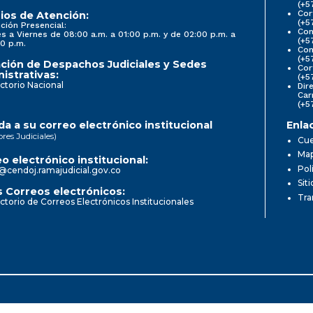
(+5
Cor
ios de Atención:
(+5
ción Presencial:
Con
s a Viernes de 08:00 a.m. a 01:00 p.m. y de 02:00 p.m. a
(+5
0 p.m.
Com
(+5
ción de Despachos Judiciales y Sedes
Cor
istrativas:
(+5
ctorio Nacional
Dir
Car
(+5
a a su correo electrónico institucional
Enla
ores Judiciales)
Cue
Map
o electrónico institucional:
Pol
@cendoj.ramajudicial.gov.co
Sit
 Correos electrónicos:
Tra
ctorio de Correos Electrónicos Institucionales