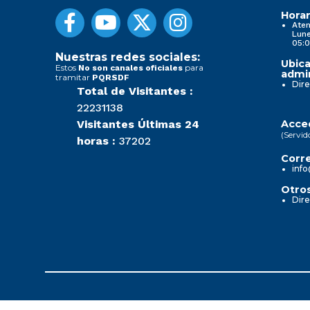
Horar
Aten
Lune
05:0
Nuestras redes sociales:
Ubica
Estos
para
No son canales oficiales
admin
tramitar
PQRSDF
Dire
Total de Visitantes :
22231138
Visitantes Últimas 24
Acced
(Servid
horas :
37202
Corre
info
Otros
Dire