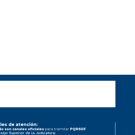
les de atención:
para tramitar
No son canales oficiales
PQRSDF
sejo Superior de la Judicatura: