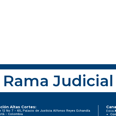
Rama Judicial
ción Altas Cortes:
Cana
e 12 No 7 - 65, Palacio de Justicia Alfonso Reyes Echandía
Estos
otá - Colombia
Con