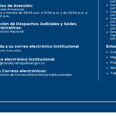
(+5
Cor
ios de Atención:
(+5
ción Presencial:
Con
s a Viernes de 08:00 a.m. a 01:00 p.m. y de 02:00 p.m. a
(+5
0 p.m.
Com
(+5
ción de Despachos Judiciales y Sedes
Cor
istrativas:
(+5
ctorio Nacional
Dir
Car
(+5
a a su correo electrónico institucional
Enla
ores Judiciales)
Cue
Map
o electrónico institucional:
Pol
@cendoj.ramajudicial.gov.co
Sit
 Correos electrónicos:
Tra
ctorio de Correos Electrónicos Institucionales