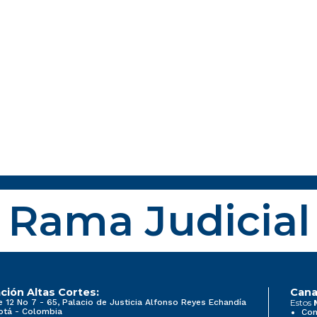
Rama Judicial
ción Altas Cortes:
Cana
e 12 No 7 - 65, Palacio de Justicia Alfonso Reyes Echandía
Estos
otá - Colombia
Con