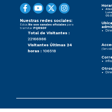
Horar
Aten
Lune
05:0
Nuestras redes sociales:
Ubica
Estos
para
No son canales oficiales
admin
tramitar
PQRSDF
Dire
Total de Visitantes :
22166986
Visitantes Últimas 24
Acced
(Servid
horas :
106518
Corre
info
Otros
Dire