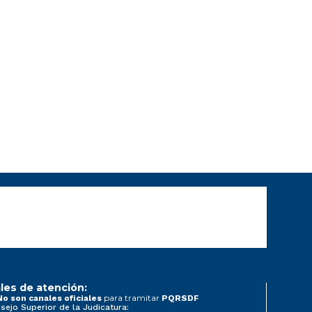
les de atención:
para tramitar
No son canales oficiales
PQRSDF
sejo Superior de la Judicatura: