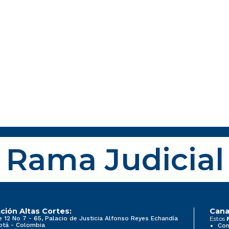
Rama Judicial
ción Altas Cortes:
Cana
e 12 No 7 - 65, Palacio de Justicia Alfonso Reyes Echandía
Estos
otá - Colombia
Con