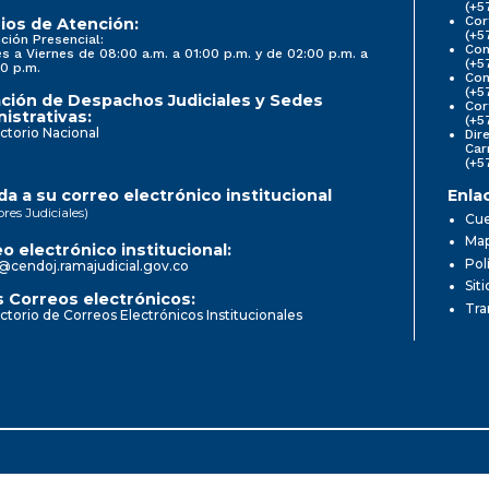
(+5
Cor
ios de Atención:
(+5
ción Presencial:
Con
s a Viernes de 08:00 a.m. a 01:00 p.m. y de 02:00 p.m. a
(+5
0 p.m.
Com
(+5
ción de Despachos Judiciales y Sedes
Cor
istrativas:
(+5
ctorio Nacional
Dir
Car
(+5
a a su correo electrónico institucional
Enla
ores Judiciales)
Cue
Map
o electrónico institucional:
Pol
@cendoj.ramajudicial.gov.co
Sit
 Correos electrónicos:
Tra
ctorio de Correos Electrónicos Institucionales