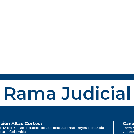
Rama Judicial
ción Altas Cortes:
Cana
e 12 No 7 - 65, Palacio de Justicia Alfonso Reyes Echandía
Estos
otá - Colombia
Con