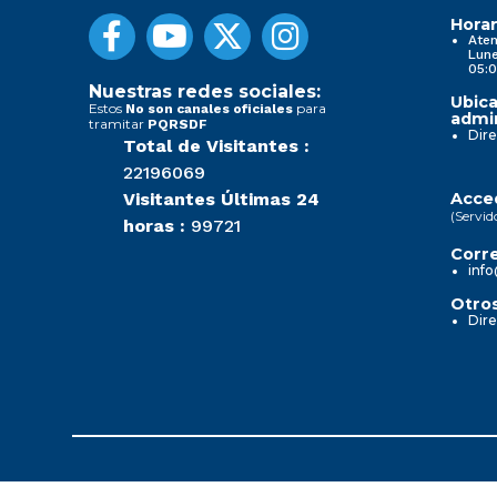
Horar
Aten
Lune
05:0
Nuestras redes sociales:
Ubica
Estos
para
No son canales oficiales
admin
tramitar
PQRSDF
Dire
Total de Visitantes :
22196069
Visitantes Últimas 24
Acced
(Servid
horas :
99721
Corre
info
Otros
Dire