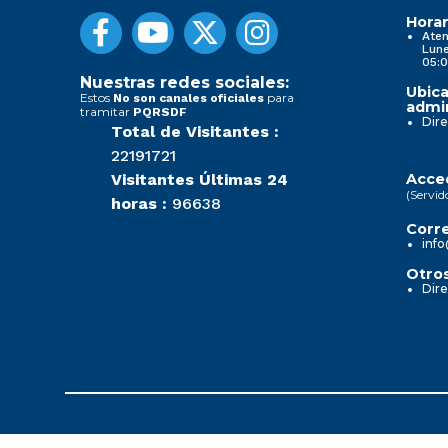
Horar
Aten
Lune
05:0
Nuestras redes sociales:
Ubica
Estos
para
No son canales oficiales
admin
tramitar
PQRSDF
Dire
Total de Visitantes :
22191721
Visitantes Últimas 24
Acced
(Servid
horas :
96638
Corre
info
Otros
Dire