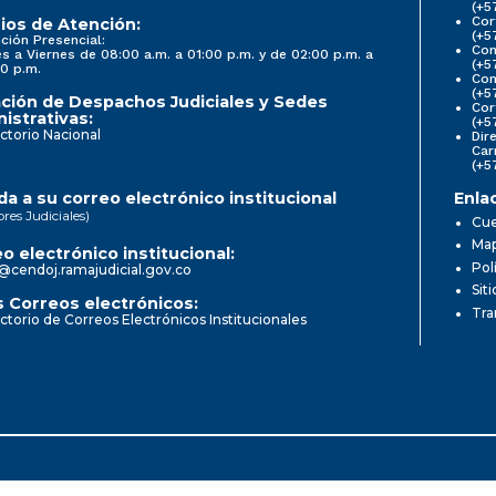
(+5
Cor
ios de Atención:
(+5
ción Presencial:
Con
s a Viernes de 08:00 a.m. a 01:00 p.m. y de 02:00 p.m. a
(+5
0 p.m.
Com
(+5
ción de Despachos Judiciales y Sedes
Cor
istrativas:
(+5
ctorio Nacional
Dir
Car
(+5
a a su correo electrónico institucional
Enla
ores Judiciales)
Cue
Map
o electrónico institucional:
Pol
@cendoj.ramajudicial.gov.co
Sit
 Correos electrónicos:
Tra
ctorio de Correos Electrónicos Institucionales