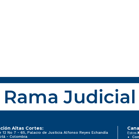
Rama Judicial
ción Altas Cortes:
Cana
e 12 No 7 - 65, Palacio de Justicia Alfonso Reyes Echandía
Estos
otá - Colombia
Con