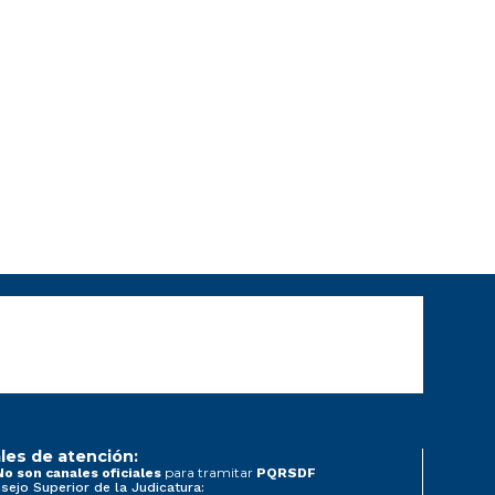
les de atención:
para tramitar
No son canales oficiales
PQRSDF
sejo Superior de la Judicatura: