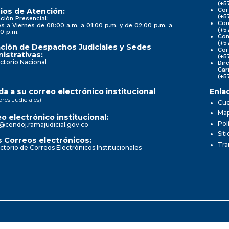
(+5
Cor
ios de Atención:
(+5
ción Presencial:
Con
s a Viernes de 08:00 a.m. a 01:00 p.m. y de 02:00 p.m. a
(+5
0 p.m.
Com
(+5
ción de Despachos Judiciales y Sedes
Cor
istrativas:
(+5
ctorio Nacional
Dir
Car
(+5
a a su correo electrónico institucional
Enla
ores Judiciales)
Cue
Map
o electrónico institucional:
Pol
@cendoj.ramajudicial.gov.co
Sit
 Correos electrónicos:
Tra
ctorio de Correos Electrónicos Institucionales