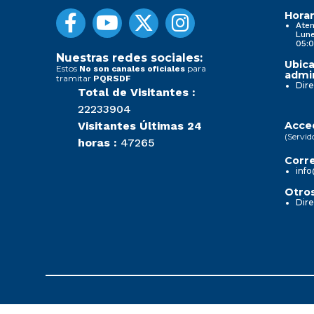
Horar
Aten
Lune
05:0
Nuestras redes sociales:
Ubica
Estos
para
No son canales oficiales
admin
tramitar
PQRSDF
Dire
Total de Visitantes :
22233904
Visitantes Últimas 24
Acced
(Servid
horas :
47265
Corre
info
Otros
Dire