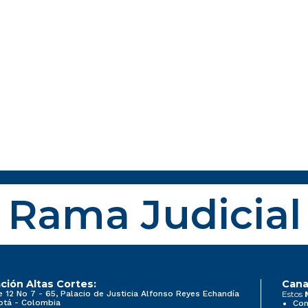
Rama Judicial
ción Altas Cortes:
Cana
e 12 No 7 - 65, Palacio de Justicia Alfonso Reyes Echandía
Estos
otá - Colombia
Con